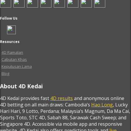
Follow Us
Resources
4D Ramalan
Cabutan Khas
Keputusan Lama
Blog
About 4D Kedai
4D Kedai provides fast
4D results
and anonymous online
4D betting on all main draws: Cambodia’s
Hao Long
, Lucky
Hari Hari, 9 Lotto, Perdana; Malaysia’s Magnum, Da Ma Cai,
Sports Toto, STC 4D, Sabah 88, Sarawak Cash Sweep; and
Singapore 4D. Accessible via mobile app and responsive
website, 4D Kedai also offers prediction tools and
live