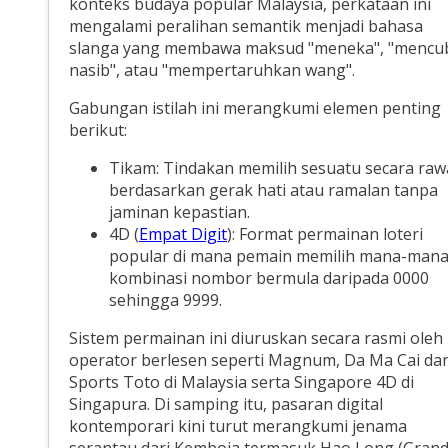
konteks budaya popular Malaysia, perkataan ini
mengalami peralihan semantik menjadi bahasa
slanga yang membawa maksud "meneka", "mencu
nasib", atau "mempertaruhkan wang".
Gabungan istilah ini merangkumi elemen penting
berikut:
Tikam: Tindakan memilih sesuatu secara raw
berdasarkan gerak hati atau ramalan tanpa
jaminan kepastian.
4D (
Empat Digit
): Format permainan loteri
popular di mana pemain memilih mana-man
kombinasi nombor bermula daripada 0000
sehingga 9999.
Sistem permainan ini diuruskan secara rasmi oleh
operator berlesen seperti Magnum, Da Ma Cai da
Sports Toto di Malaysia serta Singapore 4D di
Singapura. Di samping itu, pasaran digital
kontemporari kini turut merangkumi jenama
serantau dari Kemboja termasuk Hao Long (Gran