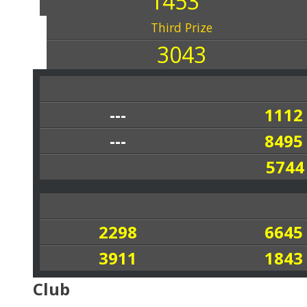
1453
Third Prize
3043
---
1112
---
8495
5744
2298
6645
3911
1843
Club