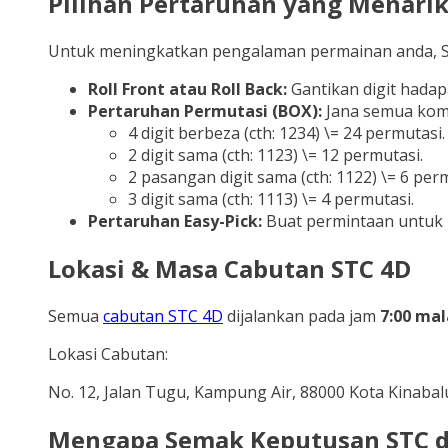
Pilihan Pertaruhan yang Menari
Untuk meningkatkan pengalaman permainan anda, ST
Roll Front atau Roll Back:
Gantikan digit hadap
Pertaruhan Permutasi (BOX):
Jana semua kom
4 digit berbeza (cth: 1234) \= 24 permutasi.
2 digit sama (cth: 1123) \= 12 permutasi.
2 pasangan digit sama (cth: 1122) \= 6 per
3 digit sama (cth: 1113) \= 4 permutasi.
Pertaruhan Easy-Pick:
Buat permintaan untuk 
Lokasi & Masa Cabutan STC 4D
Semua
cabutan STC 4D
dijalankan pada jam
7:00 ma
Lokasi Cabutan:
No. 12, Jalan Tugu, Kampung Air, 88000 Kota Kinabal
Mengapa Semak Keputusan STC di