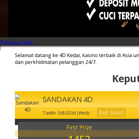
Previous
Next
Selamat datang ke 4D Kedai, kasino terbaik di Asia 
dan perkhidmatan pelanggan 24/7.
Keput
SANDAKAN 4D
Beli Now!
Tarikh: 5/8/2026 (Wed)
First Prize