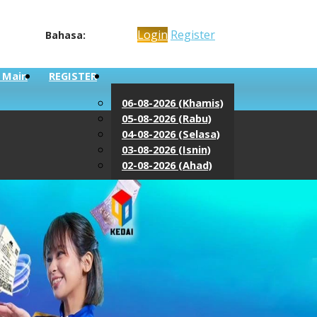
Login
Register
Bahasa:
 Main
REGISTER
06-08-2026 (Khamis)
05-08-2026 (Rabu)
04-08-2026 (Selasa)
03-08-2026 (Isnin)
02-08-2026 (Ahad)