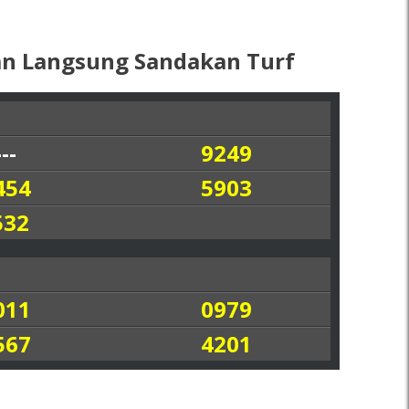
san Langsung Sandakan Turf
---
9249
454
5903
532
011
0979
567
4201