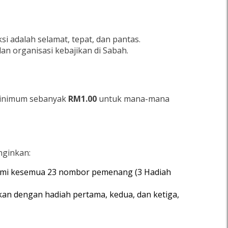
 adalah selamat, tepat, dan pantas.
n organisasi kebajikan di Sabah.
minimum sebanyak
RM1.00
untuk mana-mana
nginkan:
umi kesemua 23 nombor pemenang (3 Hadiah
an dengan hadiah pertama, kedua, dan ketiga,