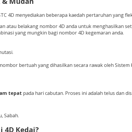
k & Mudah
C 4D menyediakan beberapa kaedah pertaruhan yang fleks
an atau belakang nombor 4D anda untuk menghasilkan set 
binasi yang mungkin bagi nombor 4D kegemaran anda.
mutasi.
nombor bertuah yang dihasilkan secara rawak oleh Sistem
lam tepat
pada hari cabutan. Proses ini adalah telus dan di
u, Sabah.
 4D Kedai?