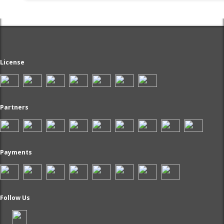
License
Partners
Payments
Follow Us