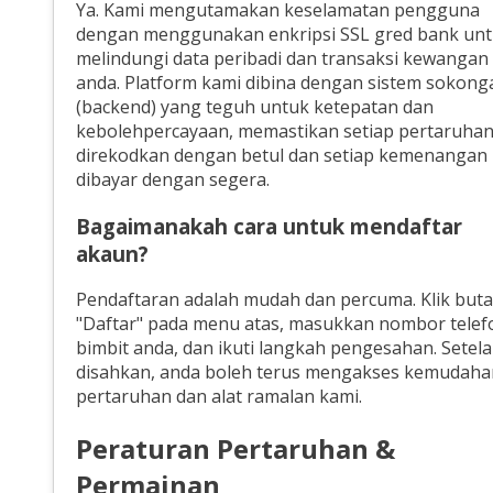
Ya. Kami mengutamakan keselamatan pengguna
dengan menggunakan enkripsi SSL gred bank un
melindungi data peribadi dan transaksi kewangan
anda. Platform kami dibina dengan sistem sokong
(backend) yang teguh untuk ketepatan dan
kebolehpercayaan, memastikan setiap pertaruha
direkodkan dengan betul dan setiap kemenangan
dibayar dengan segera.
Bagaimanakah cara untuk mendaftar
akaun?
Pendaftaran adalah mudah dan percuma. Klik but
"Daftar" pada menu atas, masukkan nombor telef
bimbit anda, dan ikuti langkah pengesahan. Setel
disahkan, anda boleh terus mengakses kemudaha
pertaruhan dan alat ramalan kami.
Peraturan Pertaruhan &
Permainan