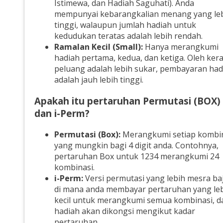
Istimewa, dan Hadiah Saguhati). Anda
mempunyai kebarangkalian menang yang le
tinggi, walaupun jumlah hadiah untuk
kedudukan teratas adalah lebih rendah.
Ramalan Kecil (Small):
Hanya merangkumi
hadiah pertama, kedua, dan ketiga. Oleh ker
peluang adalah lebih sukar, pembayaran had
adalah jauh lebih tinggi.
Apakah itu pertaruhan Permutasi (BOX)
dan i-Perm?
Permutasi (Box):
Merangkumi setiap kombi
yang mungkin bagi 4 digit anda. Contohnya,
pertaruhan Box untuk 1234 merangkumi 24
kombinasi.
i-Perm:
Versi permutasi yang lebih mesra ba
di mana anda membayar pertaruhan yang le
kecil untuk merangkumi semua kombinasi, d
hadiah akan dikongsi mengikut kadar
pertaruhan.