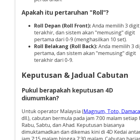
Apakah itu pertaruhan "Roll"?
Roll Depan (Roll Front):
Anda memilih 3 digit
terakhir, dan sistem akan "memusing" digit
pertama dari 0-9 (menghasilkan 10 set).
Roll Belakang (Roll Back):
Anda memilih 3 di
pertama, dan sistem akan "memusing" digit
terakhir dari 0-9.
Keputusan & Jadual Cabutan
Pukul berapakah keputusan 4D
diumumkan?
Untuk operator Malaysia (
Magnum, Toto, Damaca
dll.), cabutan bermula pada jam 7:00 malam setiap 
Rabu, Sabtu, dan Ahad. Keputusan biasanya
dimuktamadkan dan dikemas kini di 4D Kedai anta
jam 7:15 malam hingga 7:30 malam. Cabutan haria