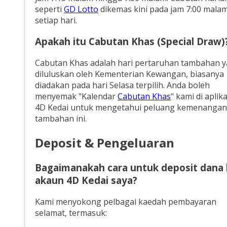
seperti
GD Lotto
dikemas kini pada jam 7:00 mala
setiap hari.
Apakah itu Cabutan Khas (Special Draw)
Cabutan Khas adalah hari pertaruhan tambahan 
diluluskan oleh Kementerian Kewangan, biasanya
diadakan pada hari Selasa terpilih. Anda boleh
menyemak "Kalendar
Cabutan Khas
" kami di aplika
4D Kedai untuk mengetahui peluang kemenangan
tambahan ini.
Deposit & Pengeluaran
Bagaimanakah cara untuk deposit dana
akaun 4D Kedai saya?
Kami menyokong pelbagai kaedah pembayaran
selamat, termasuk: