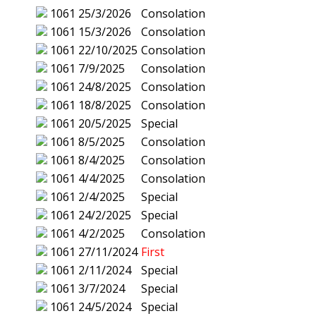
1061
25/3/2026
Consolation
1061
15/3/2026
Consolation
1061
22/10/2025
Consolation
1061
7/9/2025
Consolation
1061
24/8/2025
Consolation
1061
18/8/2025
Consolation
1061
20/5/2025
Special
1061
8/5/2025
Consolation
1061
8/4/2025
Consolation
1061
4/4/2025
Consolation
1061
2/4/2025
Special
1061
24/2/2025
Special
1061
4/2/2025
Consolation
1061
27/11/2024
First
1061
2/11/2024
Special
1061
3/7/2024
Special
1061
24/5/2024
Special