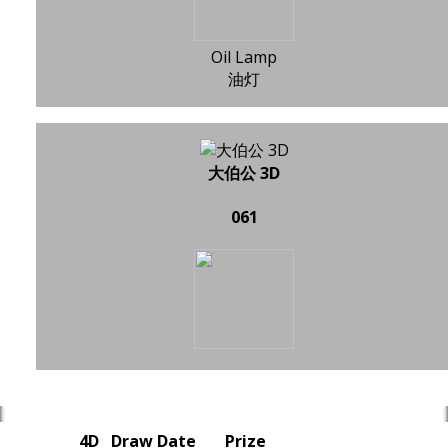
Oil Lamp
油灯
大伯公 3D
061
4D
Draw Date
Prize