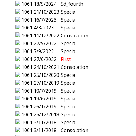
1061
18/5/2024
5d_fourth
1061
21/10/2023
Special
1061
16/7/2023
Special
1061
4/3/2023
Special
1061
11/12/2022
Consolation
1061
27/9/2022
Special
1061
7/9/2022
Special
1061
27/6/2022
First
1061
24/10/2021
Consolation
1061
25/10/2020
Special
1061
27/10/2019
Special
1061
10/7/2019
Special
1061
19/6/2019
Special
1061
26/1/2019
Special
1061
25/12/2018
Special
1061
3/11/2018
Special
1061
3/11/2018
Consolation