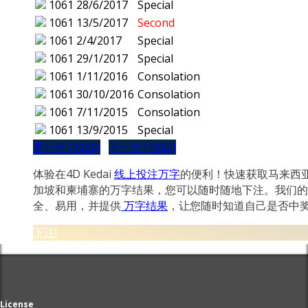
1061
28/6/2017
Special
1061
13/5/2017
Second
1061
2/4/2017
Special
1061
29/1/2017
Special
1061
1/11/2016
Consolation
1061
30/10/2016
Consolation
1061
7/11/2015
Consolation
1061
13/9/2015
Special
是一个 (1060)
下一个 (1062)
体验在4D Kedai
线上投注万字
的便利！快速获取马来西
加坡和柬埔寨的万字结果，您可以随时随地下注。我们的
全、易用，并提供
万字结果
，让您随时知道自己是否中
下注!
License