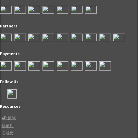
Partners
Payments
Follow Us
Resources
4D 预测
特别期
旧成绩