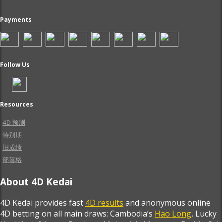
Payments
Follow Us
Resources
4D 预测
特别期
旧成绩
部落格
About 4D Kedai
4D Kedai provides fast
4D results
and anonymous online
4D betting on all main draws: Cambodia’s
Hao Long
, Lucky