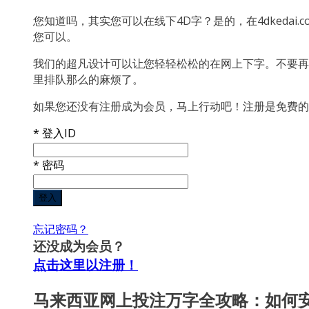
您知道吗，其实您可以在线下4D字？是的，在4dkedai.c
您可以。
我们的超凡设计可以让您轻轻松松的在网上下字。不要再
里排队那么的麻烦了。
如果您还没有注册成为会员，马上行动吧！注册是免费的
*
登入ID
*
密码
登入
忘记密码？
还没成为会员？
点击这里以注册！
马来西亚网上投注万字全攻略：如何