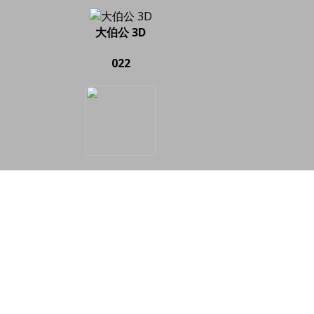
大伯公 3D
022