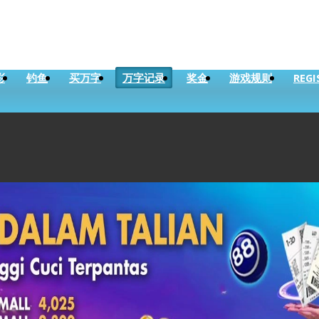
彩
钓鱼
买万字
万字记录
奖金
游戏规则
REGI