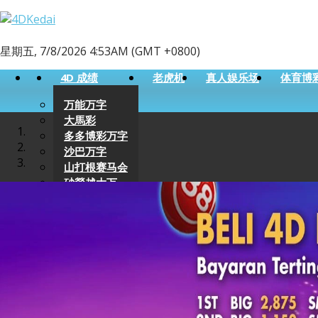
星期五, 7/8/2026 4:53AM (GMT +0800)
4D 成绩
老虎机
真人娱乐场
体育博
万能万字
大馬彩
多多博彩万字
沙巴万字
山打根赛马会
砂勞越大万
新加坡万字
柬埔寨万字
豪龙
天天好运
Perdana 4D
9 Lotto