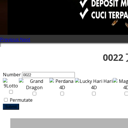
Previous
Next
002
Number
Permutate
Submit